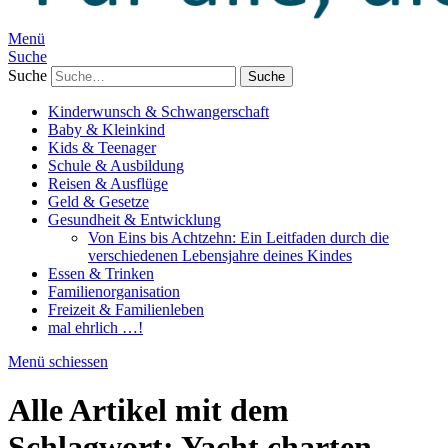
Menü
Suche
Suche
Kinderwunsch & Schwangerschaft
Baby & Kleinkind
Kids & Teenager
Schule & Ausbildung
Reisen & Ausflüge
Geld & Gesetze
Gesundheit & Entwicklung
Von Eins bis Achtzehn: Ein Leitfaden durch die
verschiedenen Lebensjahre deines Kindes
Essen & Trinken
Familienorganisation
Freizeit & Familienleben
mal ehrlich …!
Menü schiessen
Alle Artikel mit dem
Schlagwort:
Yacht charten