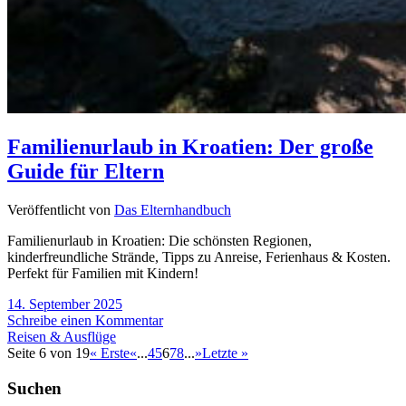
Familienurlaub in Kroatien: Der große
Guide für Eltern
Veröffentlicht von
Das Elternhandbuch
Familienurlaub in Kroatien: Die schönsten Regionen,
kinderfreundliche Strände, Tipps zu Anreise, Ferienhaus & Kosten.
Perfekt für Familien mit Kindern!
14. September 2025
Schreibe einen Kommentar
Reisen & Ausflüge
Seite 6 von 19
« Erste
«
...
4
5
6
7
8
...
»
Letzte »
Suchen