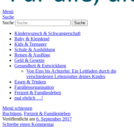
Menü
Suche
Suche
Kinderwunsch & Schwangerschaft
Baby & Kleinkind
Kids & Teenager
Schule & Ausbildung
Reisen & Ausflüge
Geld & Gesetze
Gesundheit & Entwicklung
Von Eins bis Achtzehn: Ein Leitfaden durch die
verschiedenen Lebensjahre deines Kindes
Essen & Trinken
Familienorganisation
Freizeit & Familienleben
mal ehrlich …!
Menü schiessen
Buchtipps
,
Freizeit & Familienleben
Veröffentlicht am
6. September 2017
Schreibe einen Kommentar