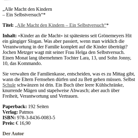
„Alle Macht den Kindern
– Ein Selbstversuch“*
Titel:
„Alle Macht den Kindern – Ein Selbstversuch“
*
Inhalt:
»Kinder an die Macht« ist spätestens seit Grönemeyers Hit
ein gängiger Slogan. Was aber passiert, wenn man wirklich die
Verantwortung in der Familie komplett auf die Kinder überträgt?
Jochen Metzger wagt mit seiner Frau Helga den Selbstversuch.
Einen Monat lang übernehmen Tochter Lara, 13, und Sohn Jonny,
10, das Kommando.
Sie verwalten die Familienkasse, entscheiden, was es zu Mittag gibt,
wann die Eltern Fernsehen dürfen und zu Bett gehen müssen. Selbst
Schule
schwänzen ist drin. Ein Buch über leere Kühlschränke,
knurrende Mägen und stapelweise Abwasch; aber auch über
Freiheit, Verantwortung und Vertrauen.
Paperback:
192 Seiten
Verlag:
Patmos
ISBN:
978-3-8436-0083-5
Preis:
€ 16,90
Der Autor