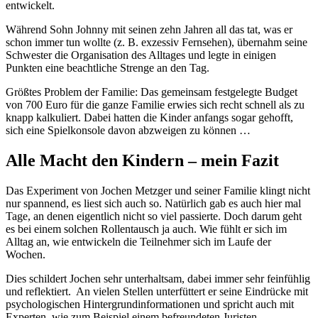
entwickelt.
Während Sohn Johnny mit seinen zehn Jahren all das tat, was er
schon immer tun wollte (z. B. exzessiv Fernsehen), übernahm seine
Schwester die Organisation des Alltages und legte in einigen
Punkten eine beachtliche Strenge an den Tag.
Größtes Problem der Familie: Das gemeinsam festgelegte Budget
von 700 Euro für die ganze Familie erwies sich recht schnell als zu
knapp kalkuliert. Dabei hatten die Kinder anfangs sogar gehofft,
sich eine Spielkonsole davon abzweigen zu können …
Alle Macht den Kindern – mein Fazit
Das Experiment von Jochen Metzger und seiner Familie klingt nicht
nur spannend, es liest sich auch so. Natürlich gab es auch hier mal
Tage, an denen eigentlich nicht so viel passierte. Doch darum geht
es bei einem solchen Rollentausch ja auch. Wie fühlt er sich im
Alltag an, wie entwickeln die Teilnehmer sich im Laufe der
Wochen.
Dies schildert Jochen sehr unterhaltsam, dabei immer sehr feinfühlig
und reflektiert. An vielen Stellen unterfüttert er seine Eindrücke mit
psychologischen Hintergrundinformationen und spricht auch mit
Experten, wie zum Beispiel einem befreundeten Juristen.