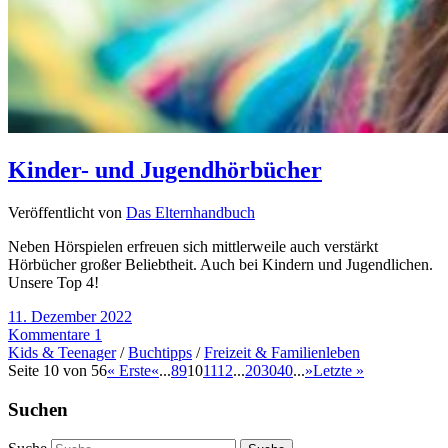
Kinder- und Jugendhörbücher
Veröffentlicht von
Das Elternhandbuch
Neben Hörspielen erfreuen sich mittlerweile auch verstärkt
Hörbücher großer Beliebtheit. Auch bei Kindern und Jugendlichen.
Unsere Top 4!
11. Dezember 2022
Kommentare 1
Kids & Teenager
/
Buchtipps
/
Freizeit & Familienleben
Seite 10 von 56
« Erste
«
...
8
9
10
11
12
...
20
30
40
...
»
Letzte »
Suchen