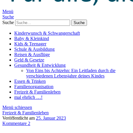
Menü
Suche
Suche
Kinderwunsch & Schwangerschaft
Baby & Kleinkind
Kids & Teenager
Schule & Ausbildung
Reisen & Ausflüge
Geld & Gesetze
Gesundheit & Entwicklung
Von Eins bis Achtzehn: Ein Leitfaden durch die
verschiedenen Lebensjahre deines Kindes
Essen & Trinken
Familienorganisation
Freizeit & Familienleben
mal ehrlich …!
Menü schiessen
Freizeit & Familienleben
Veröffentlicht am
25. Januar 2023
Kommentare 2