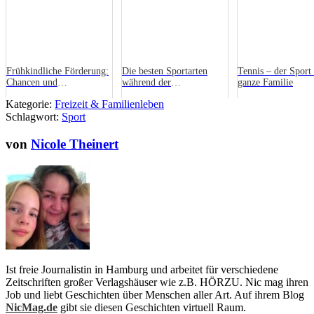
Frühkindliche Förderung:
Die besten Sportarten
Tennis – der Sport 
Chancen und
während der
ganze Familie
Herausforderungen für
Schwangerschaft
Kategorie:
Freizeit & Familienleben
Eltern
Schlagwort:
Sport
von
Nicole Theinert
Ist freie Journalistin in Hamburg und arbeitet für verschiedene
Zeitschriften großer Verlagshäuser wie z.B. HÖRZU. Nic mag ihren
Job und liebt Geschichten über Menschen aller Art. Auf ihrem Blog
NicMag.de
gibt sie diesen Geschichten virtuell Raum.