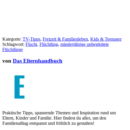
Kategorie:
TV-Tipps
,
Freizeit & Familienleben
,
Kids & Teenager
Schlagwort:
Flucht
,
Flüchtling
,
minderjährige unbegleitete
Flüchtlinge
von
Das Elternhandbuch
Praktische Tipps, spannende Themen und Inspiration rund um
Eltern, Kinder und Familie. Hier findest du alles, um den
Familienalltag entspannt und fröhlich zu gestalten!