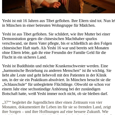
Yeshi ist mit 16 Jahren aus Tibet geflohen. Ihre Eltern sind tot. Nun le
in München in einer betreuten Wohngruppe für Mädchen.
Yeshi ist aus Tibet geflohen. Sie schildert, wie ihre Mutter bei einer
Demonstration gegen die chinesischen Machthaber spurlos
verschwand, sie ihren Vater pflegte, bis er schließlich an den Folgen
chinesischer Haft starb. Als Yeshi 16 war und bereits seit Monaten
ohne Eltern lebte, gab ihr eine Freundin der Familie Geld für die
Flucht in ein sicheres Land.
Yeshi ist Buddhistin und möchte Krankenschwester werden. Eine
„harmonische Beziehung zu anderen Menschen“ ist ihr wichtig. Sie
liebt alte Leute und geht liebevoll mit den Patienten in der Klinik
um, in der sie ein Praktikum absolviert. In München besucht sie die
„Schlauschule“ für unbegleitete Flüchtlinge. Obwohl sie schon vor
einem Jahr eine sechsstündige Anhörung bei der zuständigen
Botschaft hatte, weiß Yeshi immer noch nicht, ob sie bleiben darf.
„37°“ begleitet die Jugendlichen über einen Zeitraum von vier
Monaten, dokumentiert ihr Leben im für sie so fremden Land, zeigt
ihre Sorgen – und ihre Hoffnungen auf eine bessere Zukunft. Wie