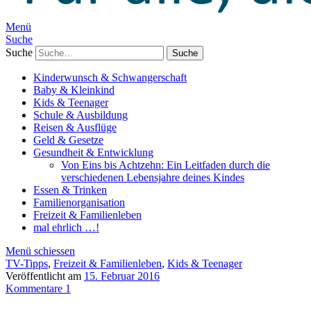
Menü
Suche
Suche
Kinderwunsch & Schwangerschaft
Baby & Kleinkind
Kids & Teenager
Schule & Ausbildung
Reisen & Ausflüge
Geld & Gesetze
Gesundheit & Entwicklung
Von Eins bis Achtzehn: Ein Leitfaden durch die
verschiedenen Lebensjahre deines Kindes
Essen & Trinken
Familienorganisation
Freizeit & Familienleben
mal ehrlich …!
Menü schiessen
TV-Tipps
,
Freizeit & Familienleben
,
Kids & Teenager
Veröffentlicht am
15. Februar 2016
Kommentare 1