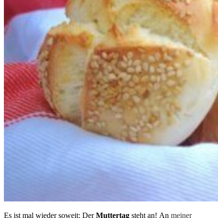
Es ist mal wieder soweit: Der
Muttertag
steht an! An
meiner