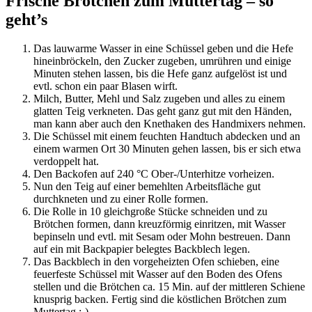
Frische Brötchen zum Muttertag – so
geht’s
Das lauwarme Wasser in eine Schüssel geben und die Hefe
hineinbröckeln, den Zucker zugeben, umrühren und einige
Minuten stehen lassen, bis die Hefe ganz aufgelöst ist und
evtl. schon ein paar Blasen wirft.
Milch, Butter, Mehl und Salz zugeben und alles zu einem
glatten Teig verkneten. Das geht ganz gut mit den Händen,
man kann aber auch den Knethaken des Handmixers nehmen.
Die Schüssel mit einem feuchten Handtuch abdecken und an
einem warmen Ort 30 Minuten gehen lassen, bis er sich etwa
verdoppelt hat.
Den Backofen auf 240 °C Ober-/Unterhitze vorheizen.
Nun den Teig auf einer bemehlten Arbeitsfläche gut
durchkneten und zu einer Rolle formen.
Die Rolle in 10 gleichgroße Stücke schneiden und zu
Brötchen formen, dann kreuzförmig einritzen, mit Wasser
bepinseln und evtl. mit Sesam oder Mohn bestreuen. Dann
auf ein mit Backpapier belegtes Backblech legen.
Das Backblech in den vorgeheizten Ofen schieben, eine
feuerfeste Schüssel mit Wasser auf den Boden des Ofens
stellen und die Brötchen ca. 15 Min. auf der mittleren Schiene
knusprig backen. Fertig sind die köstlichen Brötchen zum
Muttertag :-)