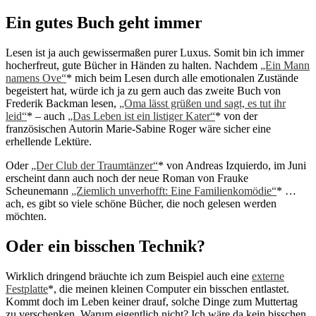
Ein gutes Buch geht immer
Lesen ist ja auch gewissermaßen purer Luxus. Somit bin ich immer
hocherfreut, gute Bücher in Händen zu halten. Nachdem
„Ein Mann
namens Ove“
* mich beim Lesen durch alle emotionalen Zustände
begeistert hat, würde ich ja zu gern auch das zweite Buch von
Frederik Backman lesen,
„Oma lässt grüßen und sagt, es tut ihr
leid“
* – auch
„Das Leben ist ein listiger Kater“
* von der
französischen Autorin Marie-Sabine Roger wäre sicher eine
erhellende Lektüre.
Oder
„Der Club der Traumtänzer“
* von Andreas Izquierdo, im Juni
erscheint dann auch noch der neue Roman von Frauke
Scheunemann
„Ziemlich unverhofft: Eine Familienkomödie“
* …
ach, es gibt so viele schöne Bücher, die noch gelesen werden
möchten.
Oder ein bisschen Technik?
Wirklich dringend bräuchte ich zum Beispiel auch eine
externe
Festplatte
*, die meinen kleinen Computer ein bisschen entlastet.
Kommt doch im Leben keiner drauf, solche Dinge zum Muttertag
zu verschenken. Warum eigentlich nicht? Ich wäre da kein bisschen