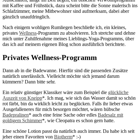
mit Kaffee und Frühstück, dazu scheint bitte die Sonne malerisch ins
Schlafzimmer, meine Mitbewohner sind aufmerksam, dabei aber
gänzlich unaufdringlich.
Nach einigem wohligen Rumliegen beschließe ich, ein kleines,
privates
Wellness
-Programm zu absolvieren. Ich stretche und dehne
mich unter Zuhilfenahme meines Lieblings-Yoga-Programms, über
das ich auf meinem eigenen Blog schon ausführlich berichtete.
Privates Wellness-Programm
Dann ab in die Badewanne. Hierfür sind die passenden Zusätze
natürlich unerlässlich. Vielleicht möchte sich jemand darum
kümmern? Dann bitte sehr.
Ein relativ günstiger Klassiker wäre zum Beispiel die
glückliche
Auszeit von Kneipp
*. Ich mag, wie sich das Wasser damit so schön
rot färbt, bin da wirklich leicht zu beglücken. Falls ihr lieber etwas
Ausgefalleneres für mich besorgen möchtet, wären hübsche
Badepralinen
* auch eine feine Sache oder edles
Badesalz mit
goldigem Schimmer
*, wie Cleopatra es schon gern hatte.
Eine schöne Lotion passt da natürlich auch immer. Da habe ich seit
jeher einen Favoriten von
Biotherm
* :-)