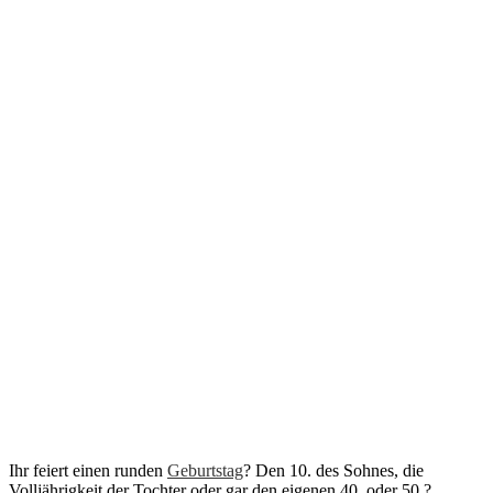
Ihr feiert einen runden
Geburtstag
? Den 10. des Sohnes, die
Volljährigkeit der Tochter oder gar den eigenen 40. oder 50.?