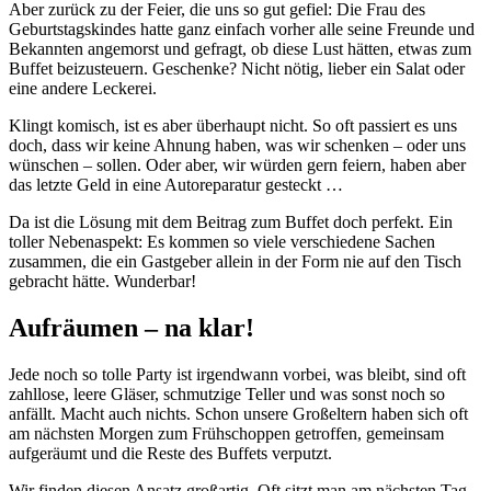
Aber zurück zu der Feier, die uns so gut gefiel: Die Frau des
Geburtstagskindes hatte ganz einfach vorher alle seine Freunde und
Bekannten angemorst und gefragt, ob diese Lust hätten, etwas zum
Buffet beizusteuern. Geschenke? Nicht nötig, lieber ein Salat oder
eine andere Leckerei.
Klingt komisch, ist es aber überhaupt nicht. So oft passiert es uns
doch, dass wir keine Ahnung haben, was wir schenken – oder uns
wünschen – sollen. Oder aber, wir würden gern feiern, haben aber
das letzte Geld in eine Autoreparatur gesteckt …
Da ist die Lösung mit dem Beitrag zum Buffet doch perfekt. Ein
toller Nebenaspekt: Es kommen so viele verschiedene Sachen
zusammen, die ein Gastgeber allein in der Form nie auf den Tisch
gebracht hätte. Wunderbar!
Aufräumen – na klar!
Jede noch so tolle Party ist irgendwann vorbei, was bleibt, sind oft
zahllose, leere Gläser, schmutzige Teller und was sonst noch so
anfällt. Macht auch nichts. Schon unsere Großeltern haben sich oft
am nächsten Morgen zum Frühschoppen getroffen, gemeinsam
aufgeräumt und die Reste des Buffets verputzt.
Wir finden diesen Ansatz großartig. Oft sitzt man am nächsten Tag