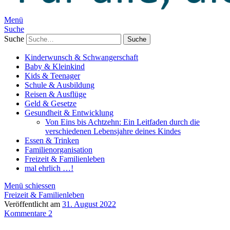
Menü
Suche
Suche
Kinderwunsch & Schwangerschaft
Baby & Kleinkind
Kids & Teenager
Schule & Ausbildung
Reisen & Ausflüge
Geld & Gesetze
Gesundheit & Entwicklung
Von Eins bis Achtzehn: Ein Leitfaden durch die
verschiedenen Lebensjahre deines Kindes
Essen & Trinken
Familienorganisation
Freizeit & Familienleben
mal ehrlich …!
Menü schiessen
Freizeit & Familienleben
Veröffentlicht am
31. August 2022
Kommentare 2