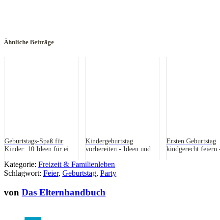
Ähnliche Beiträge
Geburtstags-Spaß für
Kindergeburtstag
Ersten Geburtstag
Kinder: 10 Ideen für einen
vorbereiten - Ideen und
kindgerecht feiern 
unvergesslichen Tag
Tipps
funktioniert’s
Kategorie:
Freizeit & Familienleben
Schlagwort:
Feier
,
Geburtstag
,
Party
von
Das Elternhandbuch