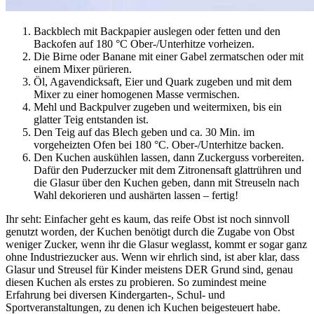
Backblech mit Backpapier auslegen oder fetten und den
Backofen auf 180 °C Ober-/Unterhitze vorheizen.
Die Birne oder Banane mit einer Gabel zermatschen oder mit
einem Mixer pürieren.
Öl, Agavendicksaft, Eier und Quark zugeben und mit dem
Mixer zu einer homogenen Masse vermischen.
Mehl und Backpulver zugeben und weitermixen, bis ein
glatter Teig entstanden ist.
Den Teig auf das Blech geben und ca. 30 Min. im
vorgeheizten Ofen bei 180 °C. Ober-/Unterhitze backen.
Den Kuchen auskühlen lassen, dann Zuckerguss vorbereiten.
Dafür den Puderzucker mit dem Zitronensaft glattrühren und
die Glasur über den Kuchen geben, dann mit Streuseln nach
Wahl dekorieren und aushärten lassen – fertig!
Ihr seht: Einfacher geht es kaum, das reife Obst ist noch sinnvoll
genutzt worden, der Kuchen benötigt durch die Zugabe von Obst
weniger Zucker, wenn ihr die Glasur weglasst, kommt er sogar ganz
ohne Industriezucker aus. Wenn wir ehrlich sind, ist aber klar, dass
Glasur und Streusel für Kinder meistens DER Grund sind, genau
diesen Kuchen als erstes zu probieren. So zumindest meine
Erfahrung bei diversen Kindergarten-, Schul- und
Sportveranstaltungen, zu denen ich Kuchen beigesteuert habe.