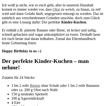
Ich weiß ja nicht, wie es euch geht, aber in unserem Haushalt
kommt es immer wieder vor, dass
Obst
zu weich, zu braun, zu reif
wird und dann Gefahr läuft, ungegessen entsorgt zu werden. Das ist
natürlich aus verschiedensten Gründen unschön, doch zum Glück
gibt es eine Lösung dafür: Der perfekte
Kinder-Kuchen
.
Er enthält z.B. pürierte Banane oder Birne, ist lecker und saftig,
schnell gebacken und sogar unkompliziert zu essen. Deshalb lasse
ich euch heute mal daran teilhaben. Zumal das Elternhandbuch
heute Geburtstag feiert.
Happy Birthday to us :-)
Der perfekte Kinder-Kuchen – man
nehme!
Zutaten für 24 Stücke:
1 bis 2 reife
Birnen
ohne Schale oder 1 bis 2 reife Bananen
oder ca. 200 g Obst nach Wahl
150 g neutrales Speiseöl
100 g Agavendicksaft
4 Eier