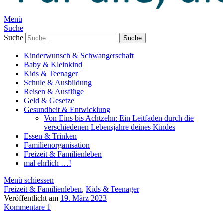
Menü
Suche
Suche
Kinderwunsch & Schwangerschaft
Baby & Kleinkind
Kids & Teenager
Schule & Ausbildung
Reisen & Ausflüge
Geld & Gesetze
Gesundheit & Entwicklung
Von Eins bis Achtzehn: Ein Leitfaden durch die
verschiedenen Lebensjahre deines Kindes
Essen & Trinken
Familienorganisation
Freizeit & Familienleben
mal ehrlich …!
Menü schiessen
Freizeit & Familienleben
,
Kids & Teenager
Veröffentlicht am
19. März 2023
Kommentare 1