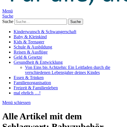
Menü
Suche
Suche
Kinderwunsch & Schwangerschaft
Baby & Kleinkind
Kids & Teenager
Schule & Ausbildung
Reisen & Ausflüge
Geld & Gesetze
Gesundheit & Entwicklung
Von Eins bis Achtzehn: Ein Leitfaden durch die
verschiedenen Lebensjahre deines Kindes
Essen & Trinken
Familienorganisation
Freizeit & Familienleben
mal ehrlich …!
Menü schiessen
Alle Artikel mit dem
Schlagwort:
Babyzubehör