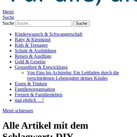
Menü
Suche
Suche
Kinderwunsch & Schwangerschaft
Baby & Kleinkind
Kids & Teenager
Schule & Ausbildung
Reisen & Ausflüge
Geld & Gesetze
Gesundheit & Entwicklung
Von Eins bis Achtzehn: Ein Leitfaden durch die
verschiedenen Lebensjahre deines Kindes
Essen & Trinken
Familienorganisation
Freizeit & Familienleben
mal ehrlich …!
Menü schiessen
Alle Artikel mit dem
Schlagwort:
DIY