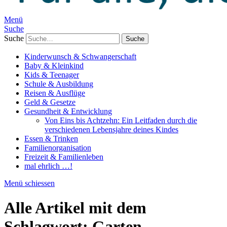
Menü
Suche
Suche
Kinderwunsch & Schwangerschaft
Baby & Kleinkind
Kids & Teenager
Schule & Ausbildung
Reisen & Ausflüge
Geld & Gesetze
Gesundheit & Entwicklung
Von Eins bis Achtzehn: Ein Leitfaden durch die
verschiedenen Lebensjahre deines Kindes
Essen & Trinken
Familienorganisation
Freizeit & Familienleben
mal ehrlich …!
Menü schiessen
Alle Artikel mit dem
Schlagwort:
Garten