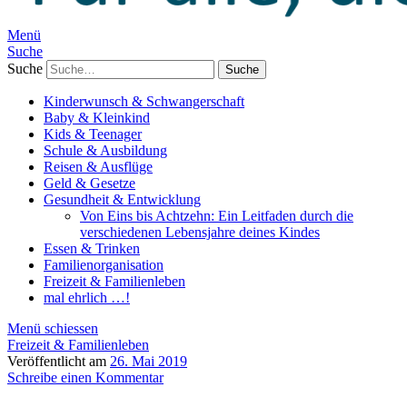
Menü
Suche
Suche
Kinderwunsch & Schwangerschaft
Baby & Kleinkind
Kids & Teenager
Schule & Ausbildung
Reisen & Ausflüge
Geld & Gesetze
Gesundheit & Entwicklung
Von Eins bis Achtzehn: Ein Leitfaden durch die
verschiedenen Lebensjahre deines Kindes
Essen & Trinken
Familienorganisation
Freizeit & Familienleben
mal ehrlich …!
Menü schiessen
Freizeit & Familienleben
Veröffentlicht am
26. Mai 2019
Schreibe einen Kommentar