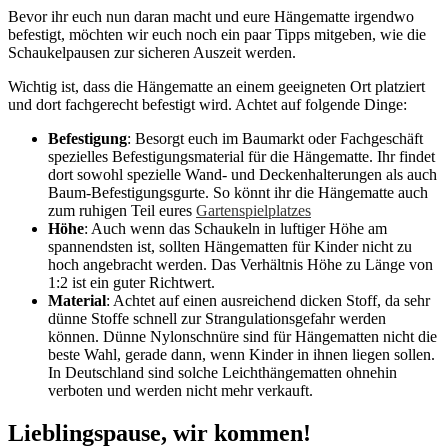
Bevor ihr euch nun daran macht und eure Hängematte irgendwo
befestigt, möchten wir euch noch ein paar Tipps mitgeben, wie die
Schaukelpausen zur sicheren Auszeit werden.
Wichtig ist, dass die Hängematte an einem geeigneten Ort platziert
und dort fachgerecht befestigt wird. Achtet auf folgende Dinge:
Befestigung
: Besorgt euch im Baumarkt oder Fachgeschäft
spezielles Befestigungsmaterial für die Hängematte. Ihr findet
dort sowohl spezielle Wand- und Deckenhalterungen als auch
Baum-Befestigungsgurte. So könnt ihr die Hängematte auch
zum ruhigen Teil eures
Gartenspielplatzes
Höhe
: Auch wenn das Schaukeln in luftiger Höhe am
spannendsten ist, sollten Hängematten für Kinder nicht zu
hoch angebracht werden. Das Verhältnis Höhe zu Länge von
1:2 ist ein guter Richtwert.
Material
: Achtet auf einen ausreichend dicken Stoff, da sehr
dünne Stoffe schnell zur Strangulationsgefahr werden
können. Dünne Nylonschnüre sind für Hängematten nicht die
beste Wahl, gerade dann, wenn Kinder in ihnen liegen sollen.
In Deutschland sind solche Leichthängematten ohnehin
verboten und werden nicht mehr verkauft.
Lieblingspause, wir kommen!