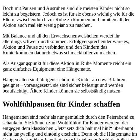
Doch mit Pausen und Ausruhen sind die meisten Kinder nicht so
leicht zu begeistern. Jedoch es ist für sie ebenso wichtig wie für die
Eltern, zwischendurch zur Ruhe zu kommen und inmitten all der
Aktion auch mal ein wenig piano zu machen.
Mit Balance und all den Erwachsenenweisheiten werdet ihr
allerdings schwer durchkommen. Erfolgversprechender wäre es,
Aktion und Pause zu verbinden und den Kindern das
Runterkommen dadurch etwas schmackhafter zu machen.
Als Ausgangspunkt für diese Aktion-in-Ruhe-Momente reicht ein
ganz einfaches Equipment: eine Hängematte.
Hängematten sind übrigens schon für Kinder ab etwa 3 Jahren
geeignet – vorausgesetzt, sie sind sicher befestigt und werden
beaufsichtigt. Ältere Kinder können sie selbstständig nutzen.
Wohlfühlpausen für Kinder schaffen
Hängematten sind mehr als nur gemütlich durch den Feierabend zu
schaukeln. Sie können zum Wohlfühlort für Kinder werden, der
entgegen dem klassischen „Jetzt setz dich halt mal hin!“ überhaupt
nicht langweilig und eintönig erscheint. Denn ob die Hängematte im
Garten oder im Haus hängt: Sie macht viel mehr Spaß als Stillsitzen.