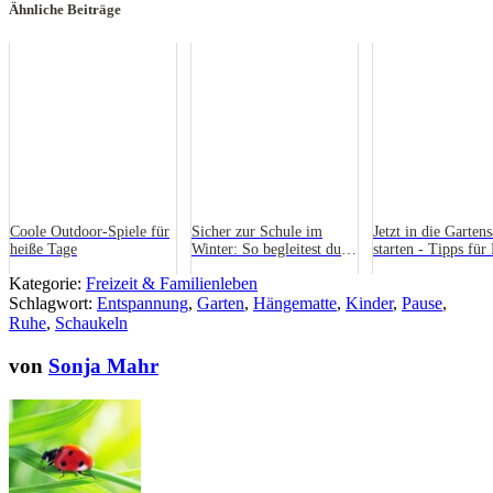
Ähnliche Beiträge
Coole Outdoor-Spiele für
Sicher zur Schule im
Jetzt in die Garten
heiße Tage
Winter: So begleitest du
starten - Tipps für
dein Kind durch die
und Kinder
Kategorie:
Freizeit & Familienleben
dunkle Jahreszeit
Schlagwort:
Entspannung
,
Garten
,
Hängematte
,
Kinder
,
Pause
,
Ruhe
,
Schaukeln
von
Sonja Mahr