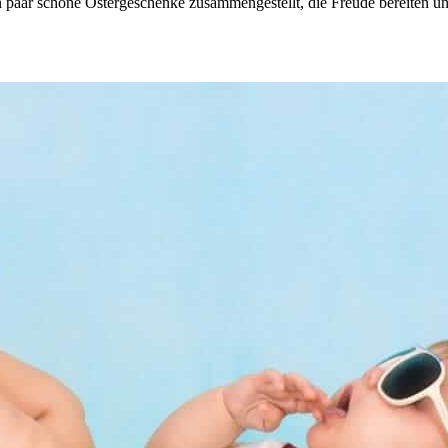
 paar schöne Ostergeschenke zusammengestellt, die Freude bereiten und