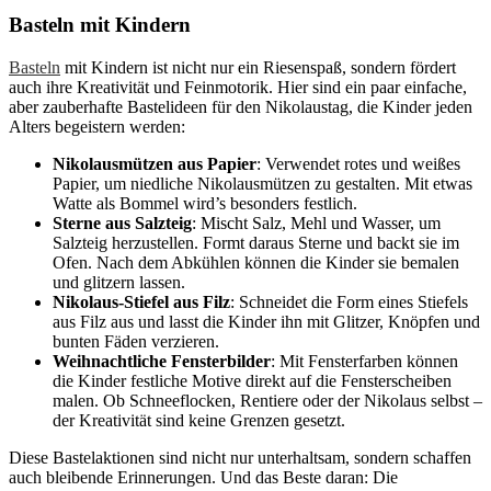
Basteln mit Kindern
Basteln
mit Kindern ist nicht nur ein Riesenspaß, sondern fördert
auch ihre Kreativität und Feinmotorik. Hier sind ein paar einfache,
aber zauberhafte Bastelideen für den Nikolaustag, die Kinder jeden
Alters begeistern werden:
Nikolausmützen aus Papier
: Verwendet rotes und weißes
Papier, um niedliche Nikolausmützen zu gestalten. Mit etwas
Watte als Bommel wird’s besonders festlich.
Sterne aus Salzteig
: Mischt Salz, Mehl und Wasser, um
Salzteig herzustellen. Formt daraus Sterne und backt sie im
Ofen. Nach dem Abkühlen können die Kinder sie bemalen
und glitzern lassen.
Nikolaus-Stiefel aus Filz
: Schneidet die Form eines Stiefels
aus Filz aus und lasst die Kinder ihn mit Glitzer, Knöpfen und
bunten Fäden verzieren.
Weihnachtliche Fensterbilder
: Mit Fensterfarben können
die Kinder festliche Motive direkt auf die Fensterscheiben
malen. Ob Schneeflocken, Rentiere oder der Nikolaus selbst –
der Kreativität sind keine Grenzen gesetzt.
Diese Bastelaktionen sind nicht nur unterhaltsam, sondern schaffen
auch bleibende Erinnerungen. Und das Beste daran: Die