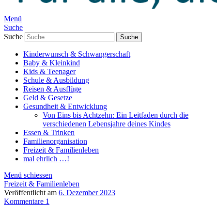
Menü
Suche
Suche
Kinderwunsch & Schwangerschaft
Baby & Kleinkind
Kids & Teenager
Schule & Ausbildung
Reisen & Ausflüge
Geld & Gesetze
Gesundheit & Entwicklung
Von Eins bis Achtzehn: Ein Leitfaden durch die
verschiedenen Lebensjahre deines Kindes
Essen & Trinken
Familienorganisation
Freizeit & Familienleben
mal ehrlich …!
Menü schiessen
Freizeit & Familienleben
Veröffentlicht am
6. Dezember 2023
Kommentare 1