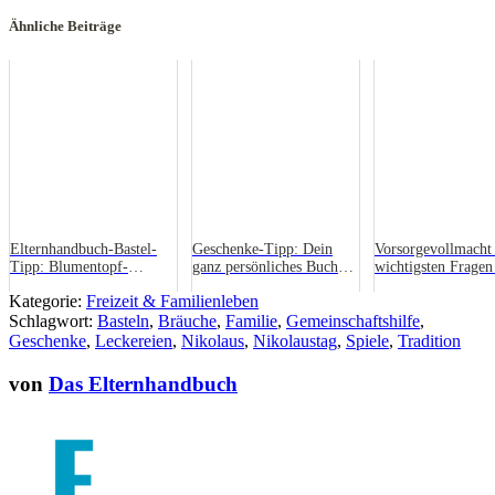
Ähnliche Beiträge
Elternhandbuch-Bastel-
Geschenke-Tipp: Dein
Vorsorgevollmacht 
Tipp: Blumentopf-
ganz persönliches Buch
wichtigsten Fragen
Schneemann
von Smartphoto
Antworten
Kategorie:
Freizeit & Familienleben
Schlagwort:
Basteln
,
Bräuche
,
Familie
,
Gemeinschaftshilfe
,
Geschenke
,
Leckereien
,
Nikolaus
,
Nikolaustag
,
Spiele
,
Tradition
von
Das Elternhandbuch