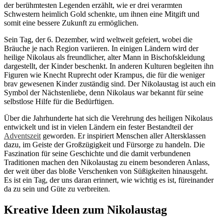
der berühmtesten Legenden erzählt, wie er drei verarmten
Schwestern heimlich Gold schenkte, um ihnen eine Mitgift und
somit eine bessere Zukunft zu ermöglichen.
Sein Tag, der 6. Dezember, wird weltweit gefeiert, wobei die
Bräuche je nach Region variieren. In einigen Ländern wird der
heilige Nikolaus als freundlicher, alter Mann in Bischofskleidung
dargestellt, der Kinder beschenkt. In anderen Kulturen begleiten ihn
Figuren wie Knecht Ruprecht oder Krampus, die für die weniger
brav gewesenen Kinder zuständig sind. Der Nikolaustag ist auch ein
Symbol der Nächstenliebe, denn Nikolaus war bekannt für seine
selbstlose Hilfe für die Bedürftigen.
Über die Jahrhunderte hat sich die Verehrung des heiligen Nikolaus
entwickelt und ist in vielen Ländern ein fester Bestandteil der
Adventszeit
geworden. Er inspiriert Menschen aller Altersklassen
dazu, im Geiste der Großzügigkeit und Fürsorge zu handeln. Die
Faszination für seine Geschichte und die damit verbundenen
Traditionen machen den Nikolaustag zu einem besonderen Anlass,
der weit über das bloße Verschenken von Süßigkeiten hinausgeht.
Es ist ein Tag, der uns daran erinnert, wie wichtig es ist, füreinander
da zu sein und Güte zu verbreiten.
Kreative Ideen zum Nikolaustag