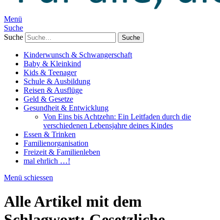
Menü
Suche
Suche
Kinderwunsch & Schwangerschaft
Baby & Kleinkind
Kids & Teenager
Schule & Ausbildung
Reisen & Ausflüge
Geld & Gesetze
Gesundheit & Entwicklung
Von Eins bis Achtzehn: Ein Leitfaden durch die
verschiedenen Lebensjahre deines Kindes
Essen & Trinken
Familienorganisation
Freizeit & Familienleben
mal ehrlich …!
Menü schiessen
Alle Artikel mit dem
Schlagwort:
Gesetzliche