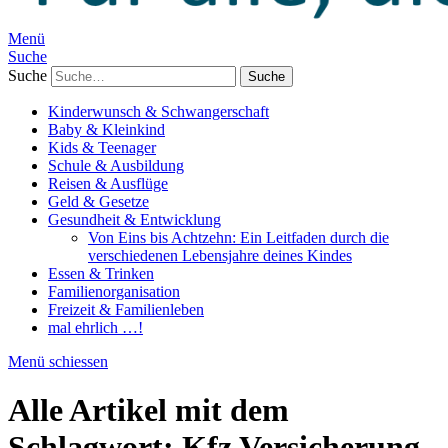
Menü
Suche
Suche
Kinderwunsch & Schwangerschaft
Baby & Kleinkind
Kids & Teenager
Schule & Ausbildung
Reisen & Ausflüge
Geld & Gesetze
Gesundheit & Entwicklung
Von Eins bis Achtzehn: Ein Leitfaden durch die
verschiedenen Lebensjahre deines Kindes
Essen & Trinken
Familienorganisation
Freizeit & Familienleben
mal ehrlich …!
Menü schiessen
Alle Artikel mit dem
Schlagwort:
Kfz Versicherung