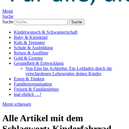
Menü
Suche
Suche
Kinderwunsch & Schwangerschaft
Baby & Kleinkind
Kids & Teenager
Schule & Ausbildung
Reisen & Ausflüge
Geld & Gesetze
Gesundheit & Entwicklung
Von Eins bis Achtzehn: Ein Leitfaden durch die
verschiedenen Lebensjahre deines Kindes
Essen & Trinken
Familienorganisation
Freizeit & Familienleben
mal ehrlich …!
Menü schiessen
Alle Artikel mit dem
Schlagwort:
Kinderfahrrad