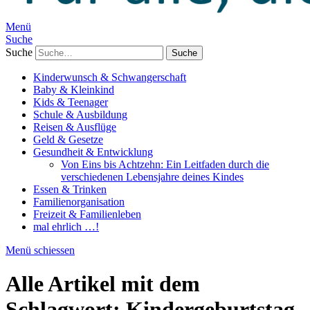
Menü
Suche
Suche
Kinderwunsch & Schwangerschaft
Baby & Kleinkind
Kids & Teenager
Schule & Ausbildung
Reisen & Ausflüge
Geld & Gesetze
Gesundheit & Entwicklung
Von Eins bis Achtzehn: Ein Leitfaden durch die
verschiedenen Lebensjahre deines Kindes
Essen & Trinken
Familienorganisation
Freizeit & Familienleben
mal ehrlich …!
Menü schiessen
Alle Artikel mit dem
Schlagwort:
Kindergeburtstag