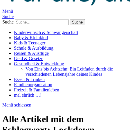
Menü
Suche
Suche
Kinderwunsch & Schwangerschaft
Baby & Kleinkind
Kids & Teenager
Schule & Ausbildung
Reisen & Ausflüge
Geld & Gesetze
Gesundheit & Entwicklung
Von Eins bis Achtzehn: Ein Leitfaden durch die
verschiedenen Lebensjahre deines Kindes
Essen & Trinken
Familienorganisation
Freizeit & Familienleben
mal ehrlich …!
Menü schiessen
Alle Artikel mit dem
Schlagwort:
Lockdown