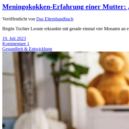
Meningokokken-Erfahrung einer Mutter: „D
Veröffentlicht von
Das Elternhandbuch
Birgits Tochter Leonie erkrankte mit gerade einmal vier Monaten an
19. Juli 2023
Kommentare 1
Gesundheit & Entwicklung