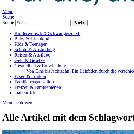
Menü
Suche
Suche
Kinderwunsch & Schwangerschaft
Baby & Kleinkind
Kids & Teenager
Schule & Ausbildung
Reisen & Ausflüge
Geld & Gesetze
Gesundheit & Entwicklung
Von Eins bis Achtzehn: Ein Leitfaden durch die verschi
Essen & Trinken
Familienorganisation
Freizeit & Familienleben
mal ehrlich …!
Menü schiessen
Alle Artikel mit dem Schlagwor