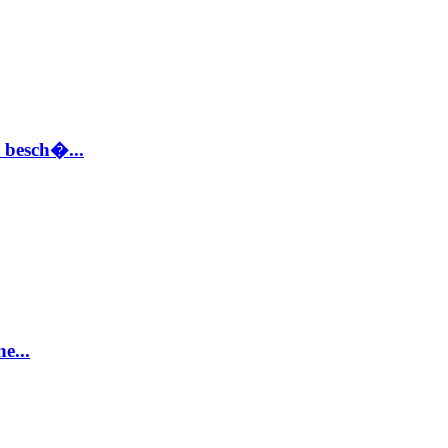
 besch�...
e...