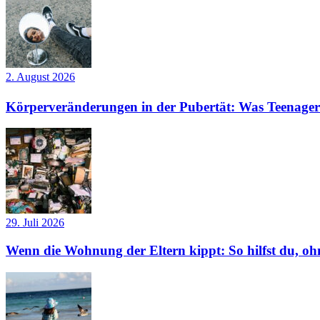
2. August 2026
Körperveränderungen in der Pubertät: Was Teenager
29. Juli 2026
Wenn die Wohnung der Eltern kippt: So hilfst du, ohn