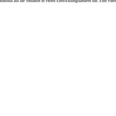
ional auf die Situation in vielen Entwicklungsländern hin. Eine Paten