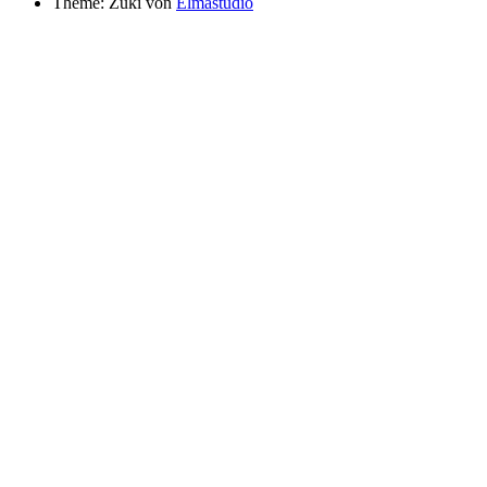
Theme: Zuki von
Elmastudio