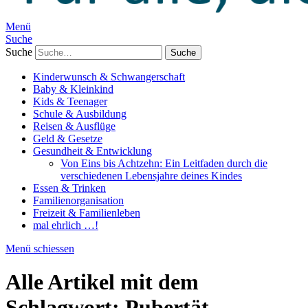
Menü
Suche
Suche
Kinderwunsch & Schwangerschaft
Baby & Kleinkind
Kids & Teenager
Schule & Ausbildung
Reisen & Ausflüge
Geld & Gesetze
Gesundheit & Entwicklung
Von Eins bis Achtzehn: Ein Leitfaden durch die
verschiedenen Lebensjahre deines Kindes
Essen & Trinken
Familienorganisation
Freizeit & Familienleben
mal ehrlich …!
Menü schiessen
Alle Artikel mit dem
Schlagwort:
Pubertät