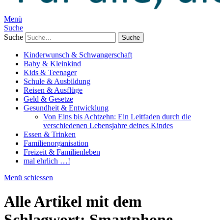
Menü
Suche
Suche
Kinderwunsch & Schwangerschaft
Baby & Kleinkind
Kids & Teenager
Schule & Ausbildung
Reisen & Ausflüge
Geld & Gesetze
Gesundheit & Entwicklung
Von Eins bis Achtzehn: Ein Leitfaden durch die
verschiedenen Lebensjahre deines Kindes
Essen & Trinken
Familienorganisation
Freizeit & Familienleben
mal ehrlich …!
Menü schiessen
Alle Artikel mit dem
Schlagwort:
Smartphone