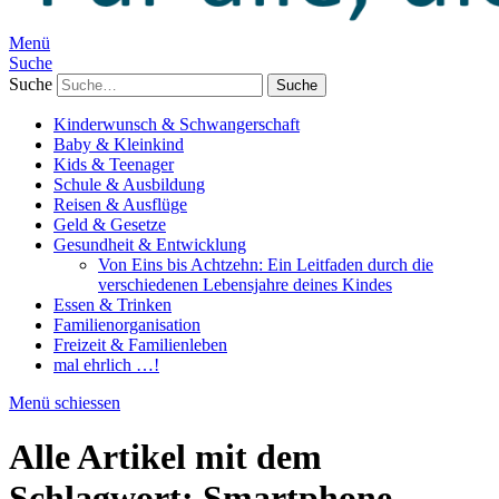
Menü
Suche
Suche
Kinderwunsch & Schwangerschaft
Baby & Kleinkind
Kids & Teenager
Schule & Ausbildung
Reisen & Ausflüge
Geld & Gesetze
Gesundheit & Entwicklung
Von Eins bis Achtzehn: Ein Leitfaden durch die
verschiedenen Lebensjahre deines Kindes
Essen & Trinken
Familienorganisation
Freizeit & Familienleben
mal ehrlich …!
Menü schiessen
Alle Artikel mit dem
Schlagwort:
Smartphone