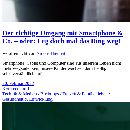
Der richtige Umgang mit Smartphone &
Co. – oder: Leg doch mal das Ding weg!
Veröffentlicht von
Nicole Theinert
Smartphone, Tablet und Computer sind aus unserem Leben nicht
mehr wegzudenken, unsere Kinder wachsen damit völlig
selbstverständlich auf….
20. Februar 2022
Kommentare 1
Technik & Medien
/
Buchtipps
/
Freizeit & Familienleben
/
Gesundheit & Entwicklung