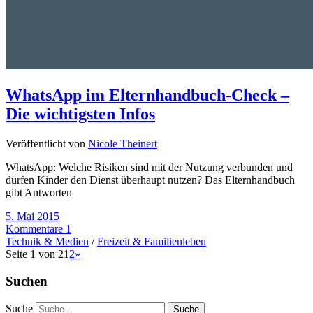
WhatsApp im Elternhandbuch-Check –
Die wichtigsten Infos
Veröffentlicht von
Nicole Theinert
WhatsApp: Welche Risiken sind mit der Nutzung verbunden und
dürfen Kinder den Dienst überhaupt nutzen? Das Elternhandbuch
gibt Antworten
5. Mai 2015
Kommentare 1
Technik & Medien
/
Freizeit & Familienleben
Seite 1 von 2
1
2
»
Suchen
Suche