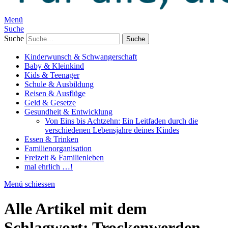
Menü
Suche
Suche
Kinderwunsch & Schwangerschaft
Baby & Kleinkind
Kids & Teenager
Schule & Ausbildung
Reisen & Ausflüge
Geld & Gesetze
Gesundheit & Entwicklung
Von Eins bis Achtzehn: Ein Leitfaden durch die
verschiedenen Lebensjahre deines Kindes
Essen & Trinken
Familienorganisation
Freizeit & Familienleben
mal ehrlich …!
Menü schiessen
Alle Artikel mit dem
Schlagwort:
Trockenwerden