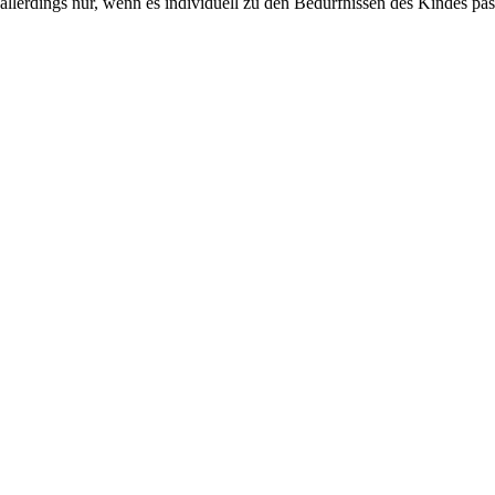
 allerdings nur, wenn es individuell zu den Bedürfnissen des Kindes pas