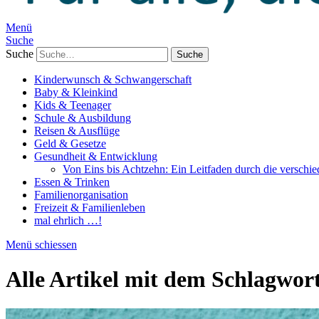
Menü
Suche
Suche
Kinderwunsch & Schwangerschaft
Baby & Kleinkind
Kids & Teenager
Schule & Ausbildung
Reisen & Ausflüge
Geld & Gesetze
Gesundheit & Entwicklung
Von Eins bis Achtzehn: Ein Leitfaden durch die verschi
Essen & Trinken
Familienorganisation
Freizeit & Familienleben
mal ehrlich …!
Menü schiessen
Alle Artikel mit dem Schlagwor