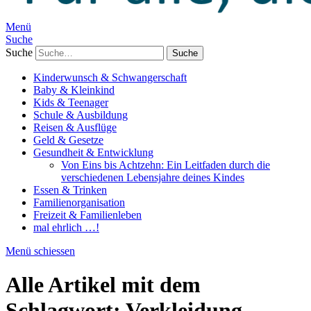
Menü
Suche
Suche
Kinderwunsch & Schwangerschaft
Baby & Kleinkind
Kids & Teenager
Schule & Ausbildung
Reisen & Ausflüge
Geld & Gesetze
Gesundheit & Entwicklung
Von Eins bis Achtzehn: Ein Leitfaden durch die
verschiedenen Lebensjahre deines Kindes
Essen & Trinken
Familienorganisation
Freizeit & Familienleben
mal ehrlich …!
Menü schiessen
Alle Artikel mit dem
Schlagwort:
Verkleidung