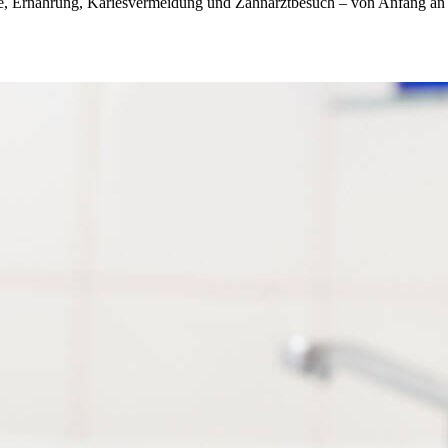
ge, Ernährung, Kariesvermeidung und Zahnarztbesuch – von Anfang an r