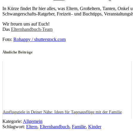
In Kürze findet Ihr hier alles, was Eltern, Großeltern, Tanten, Onke
Schwangerschafts-Ratgeber, Freizeit– und Buchtipps, Veranstaltungsh
Wir freuen uns auf Euch!
Das
Elternhandbuch-Team
Foto:
Rohappy / shutterstock.com
Ähnliche Beiträge
Ausflugsziele in Deiner Nähe: Ideen für Tagesausflüge mit der Familie
Kategorie:
Allgemein
Schlagwort:
Eltern
,
Elternhandbuch
,
Familie
,
Kinder