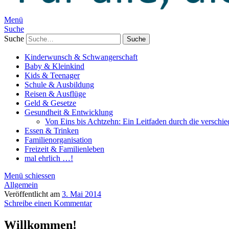
Menü
Suche
Suche
Kinderwunsch & Schwangerschaft
Baby & Kleinkind
Kids & Teenager
Schule & Ausbildung
Reisen & Ausflüge
Geld & Gesetze
Gesundheit & Entwicklung
Von Eins bis Achtzehn: Ein Leitfaden durch die verschi
Essen & Trinken
Familienorganisation
Freizeit & Familienleben
mal ehrlich …!
Menü schiessen
Allgemein
Veröffentlicht am
3. Mai 2014
Schreibe einen Kommentar
Willkommen!