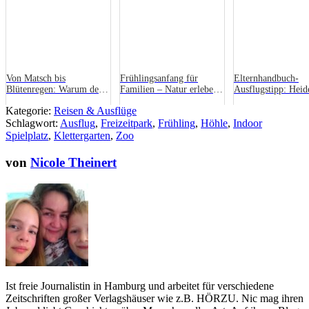
Von Matsch bis
Frühlingsanfang für
Elternhandbuch-
Blütenregen: Warum der
Familien – Natur erleben
Ausflugstipp: Heid
Frühling die beste
und gemeinsam genießen
Soltau
Kategorie:
Reisen & Ausflüge
Jahreszeit zum Spielen ist
Schlagwort:
Ausflug
,
Freizeitpark
,
Frühling
,
Höhle
,
Indoor
Spielplatz
,
Klettergarten
,
Zoo
von
Nicole Theinert
Ist freie Journalistin in Hamburg und arbeitet für verschiedene
Zeitschriften großer Verlagshäuser wie z.B. HÖRZU. Nic mag ihren