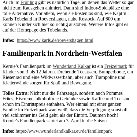
Auch im
Frühling
gibt es natürlich Tage, an denen das Wetter so gar
nicht zum Rausgehen animiert. Dann sind Indoor-Spielplätze eine
tolle Alternative. Vor allem, wenn sie kostenlos sind, wie Käpt’n
Karls Tobeland in Roevershagen, nahe Rostock. Auf 600 qm
können Kinder sich hier so richtig austoben. Weitere Infos gibt es
auf der Homepage des Tobelands.
Infos:
https://www.karls.de/roevershagen.html
Familienpark in Nordrhein-Westfalen
Kernie’s Familienpark im
Wunderland Kalkar
ist ein
Freizeitpark
für
Kinder von 3 bis 12 Jahren. Drehende Teetassen, Bumperboote, ein
Riesenrad und eine Wildwasserbahn, aber auch Trampoline und
Kletterwände sorgen für Spaß und Bewegung.
Tolles Extra
: Nicht nur die Fahrzeuge, sondern auch Pommes
Frites, Eiscreme, alkoholfreie Getränke sowie Kaffee und Tee sind
schon im Eintrittspreis enthalten. Wer einmal mit einer ganzen
Familie im Freizeitpark war, weiß, dass die Verpflegung sonst oft
viel schlimmer ins Geld geht, als der Eintritt. Daumen hoch!
Kernie’s Familienpark startet am 3. April in die Saison.
Infos:
https://www.wunderlandkalkar.eu/de/familienpark