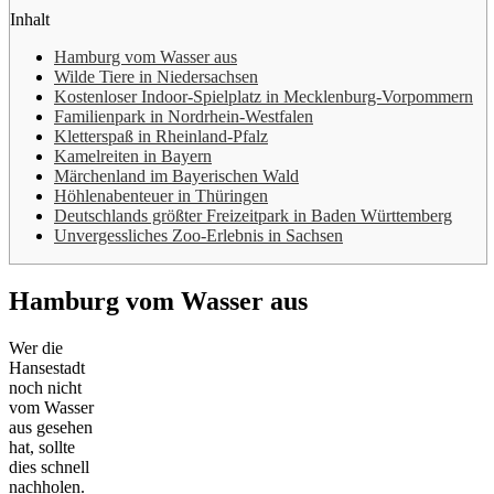
Inhalt
Hamburg vom Wasser aus
Wilde Tiere in Niedersachsen
Kostenloser Indoor-Spielplatz in Mecklenburg-Vorpommern
Familienpark in Nordrhein-Westfalen
Kletterspaß in Rheinland-Pfalz
Kamelreiten in Bayern
Märchenland im Bayerischen Wald
Höhlenabenteuer in Thüringen
Deutschlands größter Freizeitpark in Baden Württemberg
Unvergessliches Zoo-Erlebnis in Sachsen
Hamburg vom Wasser aus
Wer die
Hansestadt
noch nicht
vom Wasser
aus gesehen
hat, sollte
dies schnell
nachholen.