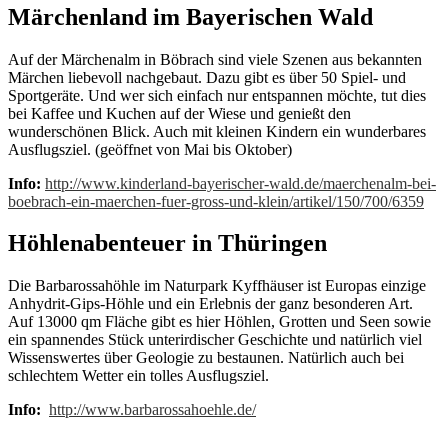
Märchenland im Bayerischen Wald
Auf der Märchenalm in Böbrach sind viele Szenen aus bekannten
Märchen liebevoll nachgebaut. Dazu gibt es über 50 Spiel- und
Sportgeräte. Und wer sich einfach nur entspannen möchte, tut dies
bei Kaffee und Kuchen auf der Wiese und genießt den
wunderschönen Blick. Auch mit kleinen Kindern ein wunderbares
Ausflugsziel. (geöffnet von Mai bis Oktober)
Info:
http://www.kinderland-bayerischer-wald.de/maerchenalm-bei-
boebrach-ein-maerchen-fuer-gross-und-klein/artikel/150/700/6359
Höhlenabenteuer in Thüringen
Die Barbarossahöhle im Naturpark Kyffhäuser ist Europas einzige
Anhydrit-Gips-Höhle und ein Erlebnis der ganz besonderen Art.
Auf 13000 qm Fläche gibt es hier Höhlen, Grotten und Seen sowie
ein spannendes Stück unterirdischer Geschichte und natürlich viel
Wissenswertes über Geologie zu bestaunen. Natürlich auch bei
schlechtem Wetter ein tolles Ausflugsziel.
Info:
http://www.barbarossahoehle.de/