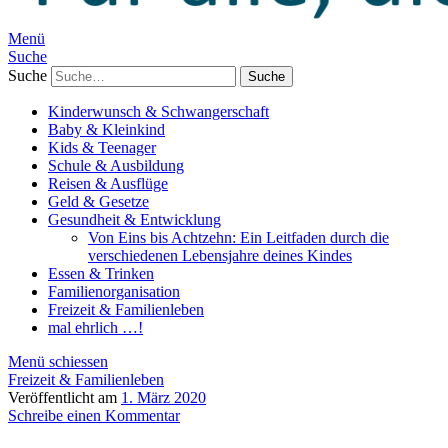
Menü
Suche
Suche
Kinderwunsch & Schwangerschaft
Baby & Kleinkind
Kids & Teenager
Schule & Ausbildung
Reisen & Ausflüge
Geld & Gesetze
Gesundheit & Entwicklung
Von Eins bis Achtzehn: Ein Leitfaden durch die
verschiedenen Lebensjahre deines Kindes
Essen & Trinken
Familienorganisation
Freizeit & Familienleben
mal ehrlich …!
Menü schiessen
Freizeit & Familienleben
Veröffentlicht am
1. März 2020
Schreibe einen Kommentar