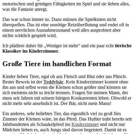
motorischen und geistigen Fähigkeiten im Spiel und sie lieben alles,
was die Fantasie anregt.
Das war schon immer so. Dazu müssen die Spielkisten nicht
überquellen. Das ist eine unnötige Reizüberflutung und endet oft in
einem nervlichen Ausnahmezustand weil alles ausprobiert aber
nichts wirklich gespielt wird.
Ich plädiere daher für „Weniger ist mehr“ und ein paar echt
tierische
Klassiker im Kinderzimmer
.
Große Tiere im handlichen Format
Kinder lieben Tiere, egal ob aus Fleisch und Blut oder aus Plüsch.
Bester Beweis ist der
Teddybär
. Kein Kinderzimmer kommt ohne
ihn aus und selbst wenn die Kleinen schon größer sind können sie
sich meistens nicht so leicht trennen. Fragen Sie meinen Mann, der
muss seit Jahren mit seinem bärigen Konkurrenten leben. Obwohl er
nicht mehr sehr ansehnlich ist. Der Bär, nicht mein Mann!
Ein anderes, sehr beliebtes Tier, das eigentlich viel zu groß fürs
Zimmer der Kleinen wäre, ist das Pferd. Das Huftier trabt bereits seit
Jahrhunderten als Schaukelpferd ins
Kinderzimmer
und nicht nur
Mädchen lieben es, auch Jungs sind davon begeistert. Damit ist es