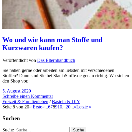
Wo und wie kann man Stoffe und
Kurzwaren kaufen?
Veröffentlicht von
Das Elternhandbuch
Sie nähen gerne oder arbeiten am liebsten mit verschiedenen
Stoffen? Dann sind Sie bei SlantaStoffe.de genau richtig. Wir stellen
den Shop vor.
5. August 2020
Schreibe einen Kommentar
Freizeit & Familienleben
/
Basteln & DIY
Seite 8 von 20
« Erste
«
...
6
7
8
9
10
...
20
...
»
Letzte »
Suchen
Suche