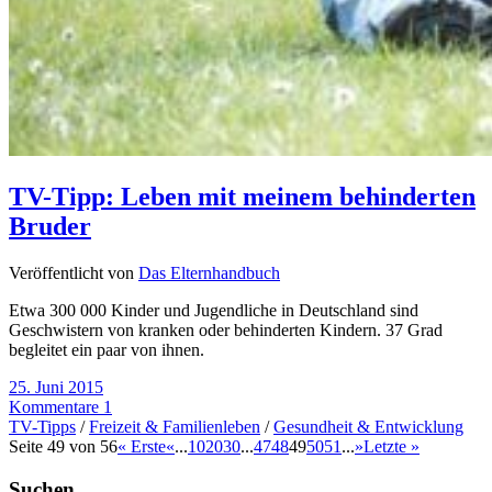
TV-Tipp: Leben mit meinem behinderten
Bruder
Veröffentlicht von
Das Elternhandbuch
Etwa 300 000 Kinder und Jugendliche in Deutschland sind
Geschwistern von kranken oder behinderten Kindern. 37 Grad
begleitet ein paar von ihnen.
25. Juni 2015
Kommentare 1
TV-Tipps
/
Freizeit & Familienleben
/
Gesundheit & Entwicklung
Seite 49 von 56
« Erste
«
...
10
20
30
...
47
48
49
50
51
...
»
Letzte »
Suchen