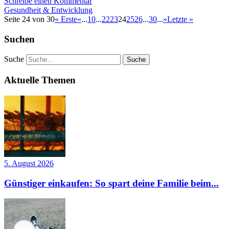
Schreibe einen Kommentar
Gesundheit & Entwicklung
Seite 24 von 30
« Erste
«
...
10
...
22
23
24
25
26
...
30
...
»
Letzte »
Suchen
Suche
Aktuelle Themen
5. August 2026
Günstiger einkaufen: So spart deine Familie beim...