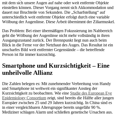
mit dem sich unsere Augen auf nahe oder weit entfernte Objekte
einstellen können. Dieser Vorgang nennt sich Akkommodation und
dauert nur Bruchteile von Sekunden. Die „Scharfstellung“ auf
unterschiedlich weit entfernte Objekte erfolgt durch eine variable
Wölbung der Augenlinse. Diese Arbeit übernimmt der Ziliarmuskel.
Das Problem: Bei einer übermäßigen Fokussierung im Nahbereich
geht die Wölbung der Augenlinse nicht mehr vollständig in ihren
Ausgangszustand zurück. Der Brennpunkt liegt nun auch beim
Blick in die Ferne vor der Netzhaut des Auges. Das Resultat ist ein
unscharfes Bild weit entfernter Gegenstände – die betreffende
Person ist für immer kurzsichtig.
Smartphone und Kurzsichtigkeit – Eine
unheilvolle Allianz
Die Zahlen belegen es: Mit zunehmender Verbreitung von Handy
und Smartphone ist weltweit ein signifikanter Anstieg der
Kurzsichtigkeit zu beobachten. Wie eine
Studie des European Eye
Epidemiology Consortium
zeigt, sind bereits die Hälfte aller jungen
Europäer zwischen 25 und 29 Jahren kurzsichtig. In China sind es
in einer vergleichbaren Altersgruppe bereits ungefähr 90 %.
Mediziner schlagen Alarm und schließen genetische Ursachen aus.