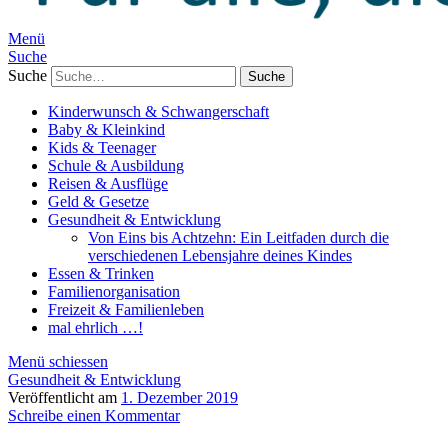
Menü
Suche
Suche
Kinderwunsch & Schwangerschaft
Baby & Kleinkind
Kids & Teenager
Schule & Ausbildung
Reisen & Ausflüge
Geld & Gesetze
Gesundheit & Entwicklung
Von Eins bis Achtzehn: Ein Leitfaden durch die
verschiedenen Lebensjahre deines Kindes
Essen & Trinken
Familienorganisation
Freizeit & Familienleben
mal ehrlich …!
Menü schiessen
Gesundheit & Entwicklung
Veröffentlicht am
1. Dezember 2019
Schreibe einen Kommentar