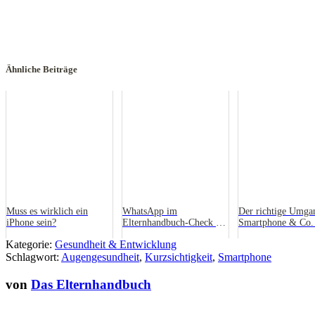
Ähnliche Beiträge
Muss es wirklich ein
WhatsApp im
Der richtige Umga
iPhone sein?
Elternhandbuch-Check –
Smartphone & Co. 
Die wichtigsten Infos
Leg doch mal das 
Kategorie:
Gesundheit & Entwicklung
weg!
Schlagwort:
Augengesundheit
,
Kurzsichtigkeit
,
Smartphone
von
Das Elternhandbuch