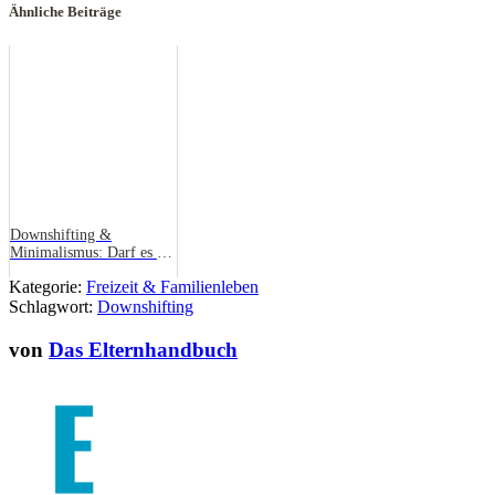
Ähnliche Beiträge
Downshifting &
Minimalismus: Darf es ein
bisschen weniger sein?
Kategorie:
Freizeit & Familienleben
Schlagwort:
Downshifting
von
Das Elternhandbuch