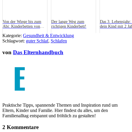
Von der Wiege bis zum
Der lange Weg zum
Das 3. Lebensjahr:
Abi: Kinderbetten von
richtigen Kinderbett!
dein Kind mit 2 Ja
Billi-Bolli
bewegt
Kategorie:
Gesundheit & Entwicklung
Schlagwort:
guter Schlaf
,
Schlafen
von
Das Elternhandbuch
Praktische Tipps, spannende Themen und Inspiration rund um
Eltern, Kinder und Familie. Hier findest du alles, um den
Familienalltag entspannt und fröhlich zu gestalten!
2 Kommentare