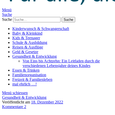
Menü
Suche
Suche
Kinderwunsch & Schwangerschaft
Baby & Kleinkind
Kids & Teenager
Schule & Ausbildung
Reisen & Ausflüge
Geld & Gesetze
Gesundheit & Entwicklung
Von Eins bis Achtzehn: Ein Leitfaden durch die
verschiedenen Lebensjahre deines Kindes
Essen & Trinken
Familienorganisation
Freizeit & Familienleben
mal ehrlich …!
Menü schiessen
Gesundheit & Entwicklung
Veröffentlicht am
18. Dezember 2022
Kommentare 2