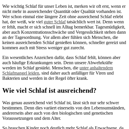
Wie wichtig Schlaf für unser Leben ist, merken wir oft erst, wenn er
nicht mehr in ausreichender Quantität oder Qualität vorhanden ist.
Wer schon einmal eine längere Zeit ohne ausreichend Schlaf erlebt
hat, der weiß, wie viel
guter Schlaf
tatsächlich wert ist. Denn wenn
er fehlt, macht er sich schnell im Alltag bemerkbar. Tagesmüdigkeit,
aber auch Konzentrationsschwäche und Vergesslichkeit stehen dann
an der Tagesordnung. Vor allem aber fühlen sich Menschen, die
keinen ausreichenden Schlaf genießen können, schneller gereizt und
kommen auch mit Stress weniger gut zurecht.
Ein wesentliches Anzeichen dafür, dass Schlaf fehlt, können aber
auch häufige Erkrankungen sein. Denn unsere Abwehrkräfte
werden im Schlaf gestärkt. Menschen, die
unter anhaltendem
Schlafmangel leiden
, sind daher auch anfälliger für Viren und
Bakterien und werden in der Regel öfter krank.
Wie viel Schlaf ist ausreichend?
Was genau ausreichend viel Schlaf ist, lässt sich nur sehr schwer
bestimmen. Denn dies variiert einerseits von den Lebensumständen,
andererseits aber auch von den biologischen und genetischen
Voraussetzungen und dem Alter.
So brauchen Kinder noch deutlich mehr Schlaf als Erwachsene, da