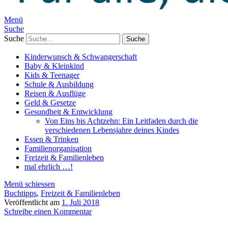
Menü
Suche
Suche
Kinderwunsch & Schwangerschaft
Baby & Kleinkind
Kids & Teenager
Schule & Ausbildung
Reisen & Ausflüge
Geld & Gesetze
Gesundheit & Entwicklung
Von Eins bis Achtzehn: Ein Leitfaden durch die
verschiedenen Lebensjahre deines Kindes
Essen & Trinken
Familienorganisation
Freizeit & Familienleben
mal ehrlich …!
Menü schiessen
Buchtipps
,
Freizeit & Familienleben
Veröffentlicht am
1. Juli 2018
Schreibe einen Kommentar