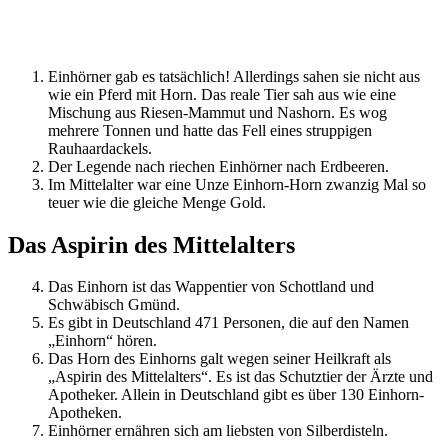
Einhörner gab es tatsächlich! Allerdings sahen sie nicht aus
wie ein Pferd mit Horn. Das reale Tier sah aus wie eine
Mischung aus Riesen-Mammut und Nashorn. Es wog
mehrere Tonnen und hatte das Fell eines struppigen
Rauhaardackels.
Der Legende nach riechen Einhörner nach Erdbeeren.
Im Mittelalter war eine Unze Einhorn-Horn zwanzig Mal so
teuer wie die gleiche Menge Gold.
Das Aspirin des Mittelalters
Das Einhorn ist das Wappentier von Schottland und
Schwäbisch Gmünd.
Es gibt in Deutschland 471 Personen, die auf den Namen
„Einhorn“ hören.
Das Horn des Einhorns galt wegen seiner Heilkraft als
„Aspirin des Mittelalters“. Es ist das Schutztier der Ärzte und
Apotheker. Allein in Deutschland gibt es über 130 Einhorn-
Apotheken.
Einhörner ernähren sich am liebsten von Silberdisteln.