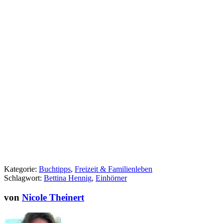
Kategorie:
Buchtipps
,
Freizeit & Familienleben
Schlagwort:
Bettina Hennig
,
Einhörner
von
Nicole Theinert