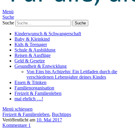
Menü
Suche
Suche
Kinderwunsch & Schwangerschaft
Baby & Kleinkind
Kids & Teenager
Schule & Ausbildung
Reisen & Ausflüge
Geld & Gesetze
Gesundheit & Entwicklung
Von Eins bis Achtzehn: Ein Leitfaden durch die
verschiedenen Lebensjahre deines Kindes
Essen & Trinken
Familienorganisation
Freizeit & Familienleben
mal ehrlich …!
Menü schiessen
Freizeit & Familienleben
,
Buchtipps
Veröffentlicht am
10. Mai 2017
Kommentare 1