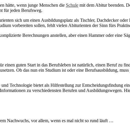
egen hätte, wenn junge Menschen die
Schule
mit dem Abitur beenden. Do
ht für jeden Berufsweg.
ienten sich um einen Ausbildungsplatz als Tischler, Dachdecker oder 
ium vorbereiten sollen, fehlt vielen Abiturienten der Sinn fürs Praktis
 komplizierte Berechnungen anstellen, aber einen Hammer oder eine Säg
r einen guten Start in das Berufsleben ist natürlich, einen Beruf zu fin
usetzen. Ob das nun ein Studium ist oder eine Berufsausbildung, muss j
 und Technologie bietet als Hilfestellung zur Entscheidungsfindung e
 Informationen zu verschiedensten Berufen und Ausbildungswegen. Hie
rem Nachwuchs, vor allem, wenn es mal nicht so rund läuft …