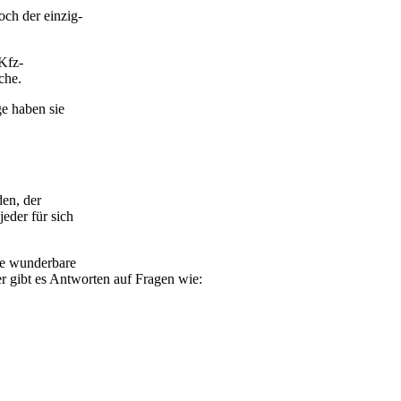
ch der einzig-
Kfz-
che.
e haben sie
den, der
eder für sich
ine wunderbare
r gibt es Antworten auf Fragen wie: