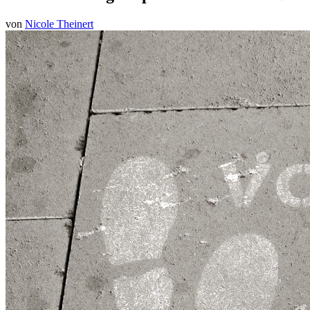
von
Nicole Theinert