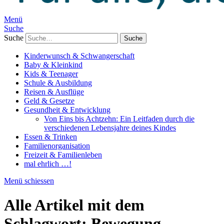
Menü
Suche
Suche
Kinderwunsch & Schwangerschaft
Baby & Kleinkind
Kids & Teenager
Schule & Ausbildung
Reisen & Ausflüge
Geld & Gesetze
Gesundheit & Entwicklung
Von Eins bis Achtzehn: Ein Leitfaden durch die
verschiedenen Lebensjahre deines Kindes
Essen & Trinken
Familienorganisation
Freizeit & Familienleben
mal ehrlich …!
Menü schiessen
Alle Artikel mit dem
Schlagwort:
Bewegung