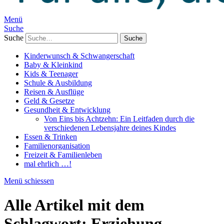
Menü
Suche
Suche
Kinderwunsch & Schwangerschaft
Baby & Kleinkind
Kids & Teenager
Schule & Ausbildung
Reisen & Ausflüge
Geld & Gesetze
Gesundheit & Entwicklung
Von Eins bis Achtzehn: Ein Leitfaden durch die
verschiedenen Lebensjahre deines Kindes
Essen & Trinken
Familienorganisation
Freizeit & Familienleben
mal ehrlich …!
Menü schiessen
Alle Artikel mit dem
Schlagwort:
Erziehung