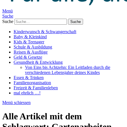
Menü
Suche
Suche
Kinderwunsch & Schwangerschaft
Baby & Kleinkind
Kids & Teenager
Schule & Ausbildung
Reisen & Ausflüge
Geld & Gesetze
Gesundheit & Entwicklung
Von Eins bis Achtzehn: Ein Leitfaden durch die
verschiedenen Lebensjahre deines Kindes
Essen & Trinken
Familienorganisation
Freizeit & Familienleben
mal ehrlich …!
Menü schiessen
Alle Artikel mit dem
Schlagwort:
Gartenarbeiten