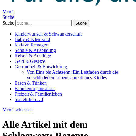
Menü
Suche
Suche
Kinderwunsch & Schwangerschaft
Baby & Kleinkind
Kids & Teenager
Schule & Ausbildung
Reisen & Ausflüge
Geld & Gesetze
Gesundheit & Entwicklung
Von Eins bis Achtzehn: Ein Leitfaden durch die
verschiedenen Lebensjahre deines Kindes
Essen & Trinken
Familienorganisation
Freizeit & Familienleben
mal ehrlich …!
Menü schiessen
Alle Artikel mit dem
Schlagwort:
Rezepte