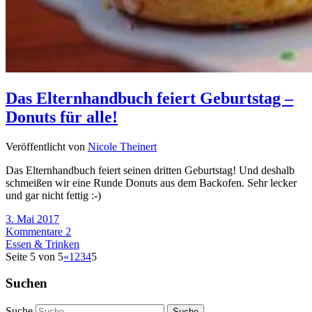
Das Elternhandbuch feiert Geburtstag –
Donuts für alle!
Veröffentlicht von
Nicole Theinert
Das Elternhandbuch feiert seinen dritten Geburtstag! Und deshalb
schmeißen wir eine Runde Donuts aus dem Backofen. Sehr lecker
und gar nicht fettig :-)
3. Mai 2017
Kommentare 2
Essen & Trinken
Seite 5 von 5
«
1
2
3
4
5
Suchen
Suche