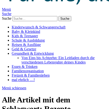
Menü
Suche
Suche
Kinderwunsch & Schwangerschaft
Baby & Kleinkind
Kids & Teenager
Schule & Ausbildung
Reisen & Ausflüge
Geld & Gesetze
Gesundheit & Entwicklung
Von Eins bis Achtzehn: Ein Leitfaden durch die
verschiedenen Lebensjahre deines Kindes
Essen & Trinken
Familienorganisation
Freizeit & Familienleben
mal ehrlich …!
Menü schiessen
Alle Artikel mit dem
Schlagwort:
Rezepte