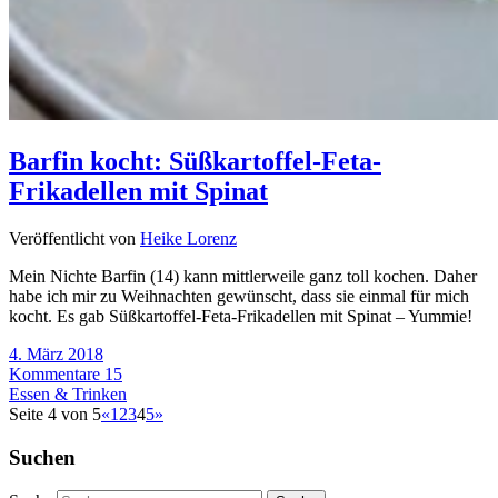
Barfin kocht: Süßkartoffel-Feta-
Frikadellen mit Spinat
Veröffentlicht von
Heike Lorenz
Mein Nichte Barfin (14) kann mittlerweile ganz toll kochen. Daher
habe ich mir zu Weihnachten gewünscht, dass sie einmal für mich
kocht. Es gab Süßkartoffel-Feta-Frikadellen mit Spinat – Yummie!
4. März 2018
Kommentare 15
Essen & Trinken
Seite 4 von 5
«
1
2
3
4
5
»
Suchen