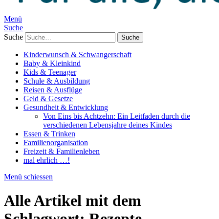
Menü
Suche
Suche
Kinderwunsch & Schwangerschaft
Baby & Kleinkind
Kids & Teenager
Schule & Ausbildung
Reisen & Ausflüge
Geld & Gesetze
Gesundheit & Entwicklung
Von Eins bis Achtzehn: Ein Leitfaden durch die
verschiedenen Lebensjahre deines Kindes
Essen & Trinken
Familienorganisation
Freizeit & Familienleben
mal ehrlich …!
Menü schiessen
Alle Artikel mit dem
Schlagwort:
Rezepte