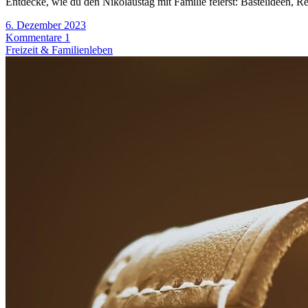
Entdecke, wie du den Nikolaustag mit Familie feierst: Bastelideen, R
6. Dezember 2023
Kommentare 1
Freizeit & Familienleben